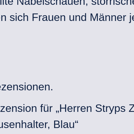
llte Nabelschauen, störris
n sich Frauen und Männer je
ezensionen.
ezension für „Herren Stryps
senhalter, Blau“