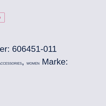
b
er:
606451-011
,
Marke:
ACCESSORIES
WOMEN