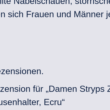
llte Nabelschauen, störris
n sich Frauen und Männer je
ezensionen.
ezension für „Damen Stryps
senhalter, Ecru“